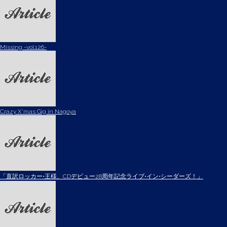
Missing -vol.126-
Crazy X’mas Gig in Nagoya
「直訳ロッカー•王様、CDデビュー28周年記念ライブ•イン•シーダーズ！」