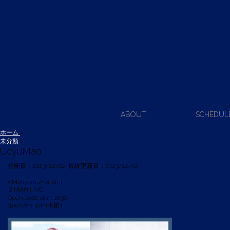
ABOUT
SCHEDUL
ホーム
>
未分類
>
UcyuMao
公開日：
2023/12/02
最終更新日：2023/12/02
× MoriyamaHonomi
２MAN LIVE
Open 18:00 Start 18:30
3,000yen（drink別）