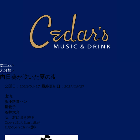
ホーム
>
未分類
>
向日葵が咲いた夏の夜
公開日：
2023/08/27
最終更新日：2023/08/27
出演:
浜小路ヨハン
世憂子
谷井大介
我、君に咲き誇る
Open 18:15 Start 18:45
2,500yen (drink別)