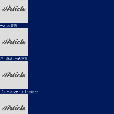
〜23:00 貸切
戸井康成 × 竹内茂喜
【メッタルナイト】Ooparts