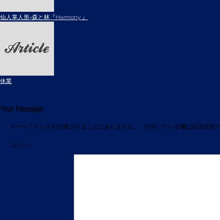
仙人掌人形×森と林『Harmony 』
休業
Your Message
メールアドレスが公開されることはありません。
*
が付いている欄は必須項目
コメント