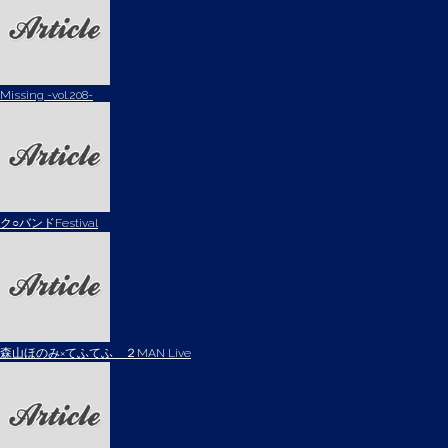
Missing -vol.208-
ク○バンドFestival
森山ほのみ×てふてふ ２MAN Live