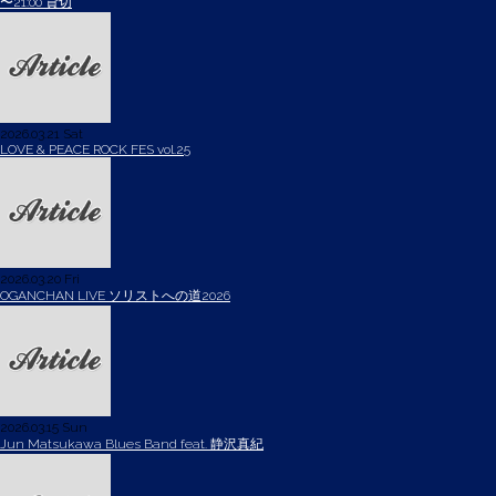
〜21:00 貸切
2026.03.21 Sat
LOVE & PEACE ROCK FES vol.25
2026.03.20 Fri
OGANCHAN LIVE ソリストへの道2026
2026.03.15 Sun
Jun Matsukawa Blues Band feat. 静沢真紀