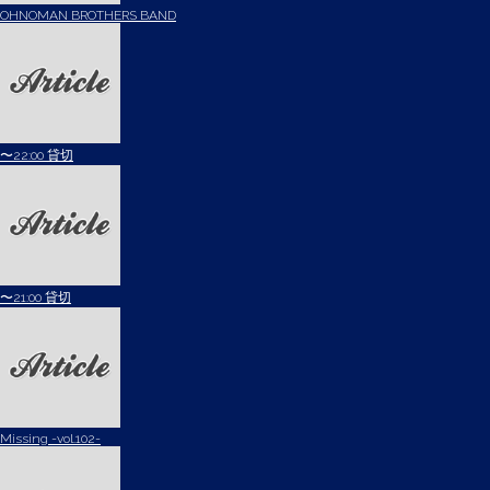
OHNOMAN BROTHERS BAND
〜22:00 貸切
〜21:00 貸切
Missing -vol.102-