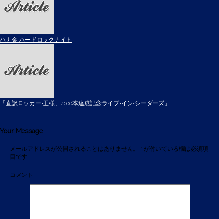
ハナ金 ハードロックナイト
「直訳ロッカー•王様、4000本達成記念ライブ•イン•シーダーズ」
Your Message
メールアドレスが公開されることはありません。
*
が付いている欄は必須項
目です
コメント