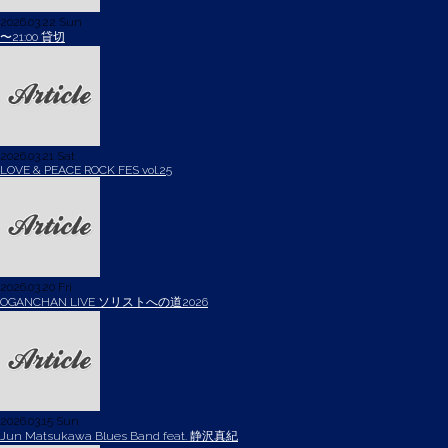
2026.03.22 Sun
〜21:00 貸切
2026.03.21 Sat
LOVE & PEACE ROCK FES vol.25
2026.03.20 Fri
OGANCHAN LIVE ソリストへの道2026
2026.03.15 Sun
Jun Matsukawa Blues Band feat. 静沢真紀