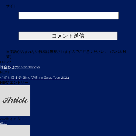
サイト
日本語が含まれない投稿は無視されますのでご注意ください。（スパム対
策）
PREV：
蜂合わせのnanaNagoya
NEXT：
小池ヒロミチ Sing With a Bass Tour 2024
NEW エントリー
2026.04.04 Sat
ACT