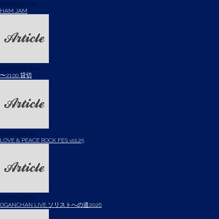
2026.03.27 Fri
HAM JAM
2026.03.22 Sun
〜21:00 貸切
2026.03.21 Sat
LOVE & PEACE ROCK FES vol.25
2026.03.20 Fri
OGANCHAN LIVE ソリストへの道2026