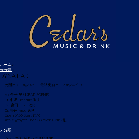
ホーム
>
未分類
>
DYNA BAD
公開日：
2019/07/20
最終更新日：2019/07/20
Vo. 金子 光則 (BAD SCENE)
Gt. 中野 Hendrix 重夫
Ba. 宮田 Tosh 叔侑
Dr. 増井 Yasu 康博
Open 19:00 Start 19:30
Adv 2,500yen Door 3,000yen (Drink別)
未分類
シェアありがとうございます