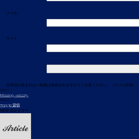
メール
*
サイト
日本語が含まれない投稿は無視されますのでご注意ください。（スパム対策）
PREV：
Missing -vol.125-
NEXT：
〜19:30 貸切
NEW エントリー