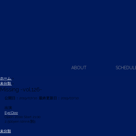
ABOUT
SCHEDUL
ホーム
>
未分類
>
Missing -vol.126-
公開日：
2019/07/10
最終更新日：2019/07/10
出演:
Eye’Dee
Open 20:00 Start 21:00
2,500yen (drink別)j
未分類