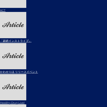
ACT
「超絶インストライブ」
かわせりほ リリースイベント
Healthy Drug Live!