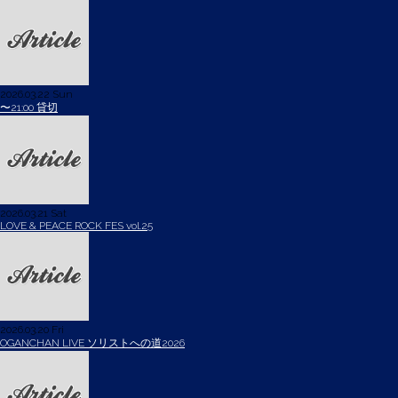
2026.03.22 Sun
〜21:00 貸切
2026.03.21 Sat
LOVE & PEACE ROCK FES vol.25
2026.03.20 Fri
OGANCHAN LIVE ソリストへの道2026