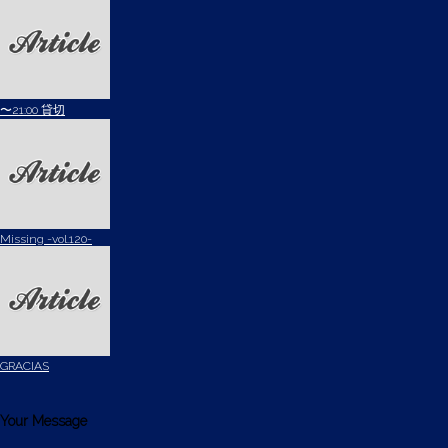
〜21:00 貸切
Missing -vol.120-
GRACIAS
Your Message